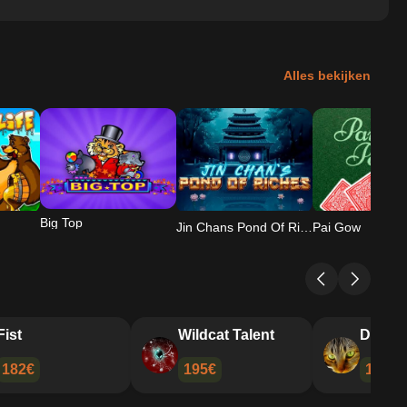
Alles bekijken
Big Top
Jin Chans Pond Of Riches
Pai Gow
FastLane
Fist
Wildca
161€
182€
195€