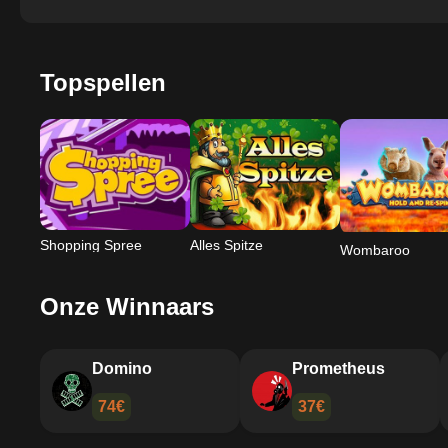
Spelenselectie
Bonussen en promoties
Exclusieve gratis spins
Topspellen
Mogelijkheden voor cashback
Promocodes bij 36win: hoe haal je ze op en gebruik je 
Tips over hoe je codes gebruikt en er het meeste uit haa
Speel op Android, iOS en andere apparaten met de 36w
Redenen om onze app te gebruiken?
Shopping Spree
Alles Spitze
Wombaroo
Vip-programma
Onze Winnaars
Wat zijn de vip-niveaus en voordelen?
Veilige betalingen en spelersbescherming bij 36win
Grizzly
Domino
Informatie over zelfuitsluiting en gegevensrechten
84€
74€
Verantwoord gokken bij 36win: limieten, risicobeheersi
Alleen voor volwassenen: personen van 18 jaar en oude