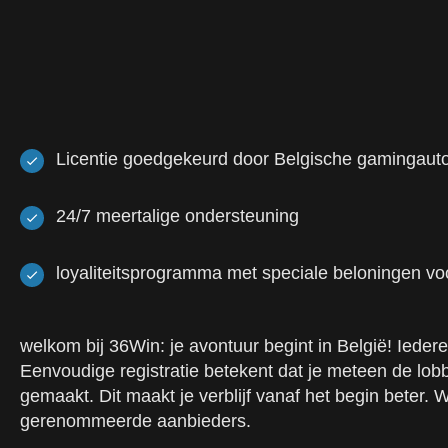
Belangrijke stappen voor veiligheid en succes bij accou
Licentie goedgekeurd door Belgische gamingautor
24/7 meertalige ondersteuning
loyaliteitsprogramma met speciale beloningen vo
welkom bij 36Win: je avontuur begint in België! Ieder
Eenvoudige registratie betekent dat je meteen de lobb
gemaakt. Dit maakt je verblijf vanaf het begin beter.
gerenommeerde aanbieders.