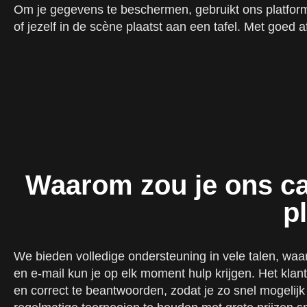
Om je gegevens te beschermen, gebruikt ons platform s
of jezelf in de scène plaatst aan een tafel. Met goed
Waarom zou je ons ca
p
We bieden volledige ondersteuning in vele talen, waar
en e-mail kun je op elk moment hulp krijgen. Het kla
en correct te beantwoorden, zodat je zo snel mogelij