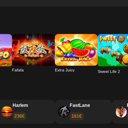
ze
lt
in mobiele app
Fafafa
Extra Juicy
Sweet Life 2
Prometheus
Harlem
37€
236€
ng en een 18+-beleid
r mogen binnenkomen. Strikte toegang voor minderjarigen.