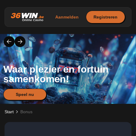
Aanmelden
Registreren
Waar plezier en fortuin
samenkomen!
Speel nu
Start
Bonus