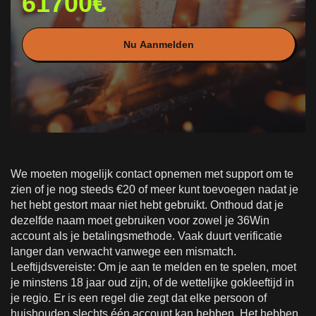
61700€
Nu Aanmelden
We moeten mogelijk contact opnemen met support om te
zien of je nog steeds €20 of meer kunt toevoegen nadat je
het hebt gestort maar niet hebt gebruikt. Onthoud dat je
dezelfde naam moet gebruiken voor zowel je 36Win
account als je betalingsmethode. Vaak duurt verificatie
langer dan verwacht vanwege een mismatch.
Leeftijdsvereiste: Om je aan te melden en te spelen, moet
je minstens 18 jaar oud zijn, of de wettelijke gokleeftijd in
je regio. Er is een regel die zegt dat elke persoon of
huishouden slechts één account kan hebben. Het hebben