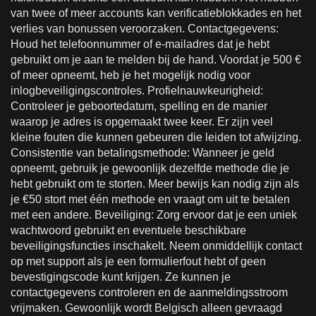
van twee of meer accounts kan verificatieblokkades en het
verlies van bonussen veroorzaken. Contactgegevens:
Houd het telefoonnummer of e-mailadres dat je hebt
gebruikt om je aan te melden bij de hand. Voordat je 500 €
of meer opneemt, heb je het mogelijk nodig voor
inlogbeveiligingscontroles. Profielnauwkeurigheid:
Controleer je geboortedatum, spelling en de manier
waarop je adres is opgemaakt twee keer. Er zijn veel
kleine fouten die kunnen gebeuren die leiden tot afwijzing.
Consistentie van betalingsmethode: Wanneer je geld
opneemt, gebruik je gewoonlijk dezelfde methode die je
hebt gebruikt om te storten. Meer bewijs kan nodig zijn als
je €50 stort met één methode en vraagt om uit te betalen
met een andere. Beveiliging: Zorg ervoor dat je een uniek
wachtwoord gebruikt en eventuele beschikbare
beveiligingsfuncties inschakelt. Neem onmiddellijk contact
op met support als je een formulierfout hebt of geen
bevestigingscode kunt krijgen. Ze kunnen je
contactgegevens controleren en de aanmeldingsstroom
vrijmaken. Gewoonlijk wordt Belgisch alleen gevraagd