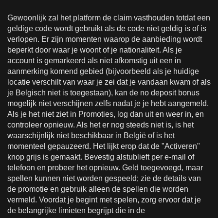
Gewoonlijk zal het platform de claim vasthouden totdat een
geldige code wordt gebruikt als de code niet geldig is of is
verlopen. Er zijn momenten waarop de aanbieding wordt
beperkt door waar je woont of je nationaliteit. Als je
account is gemarkeerd als niet afkomstig uit een in
aanmerking komend gebied (bijvoorbeeld als je huidige
locatie verschilt van waar je zei dat je vandaan kwam of als
je Belgisch niet is toegestaan), kan de no deposit bonus
mogelijk niet verschijnen zelfs nadat je je hebt aangemeld.
Als je het niet ziet in Promoties, log dan uit en weer in, en
controleer opnieuw. Als het er nog steeds niet is, is het
waarschijnlijk niet beschikbaar in België of is het
momenteel gepauzeerd. Het lijkt erop dat de "Activeren"
knop grijs is gemaakt. Bevestig alstublieft per e-mail of
telefoon en probeer het opnieuw. Geld toegevoegd, maar
spellen kunnen niet worden gespeeld; zie de details van
de promotie en gebruik alleen de spellen die worden
vermeld. Voordat je begint met spelen, zorg ervoor dat je
de belangrijke limieten begrijpt die in de