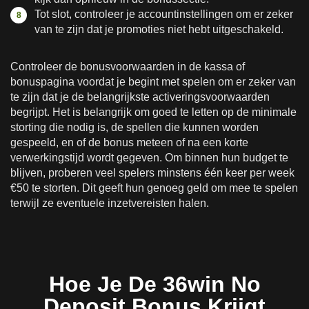
Tot slot, controleer je accountinstellingen om er zeker
van te zijn dat je promoties niet hebt uitgeschakeld.
Controleer de bonusvoorwaarden in de kassa of
bonuspagina voordat je begint met spelen om er zeker van
te zijn dat je de belangrijkste activeringsvoorwaarden
begrijpt. Het is belangrijk om goed te letten op de minimale
storting die nodig is, de spellen die kunnen worden
gespeeld, en of de bonus meteen of na een korte
verwerkingstijd wordt gegeven. Om binnen hun budget te
blijven, proberen veel spelers minstens één keer per week
€50 te storten. Dit geeft hun genoeg geld om mee te spelen
terwijl ze eventuele inzetvereisten halen.
Hoe Je De 36win No
Deposit Bonus Krijgt