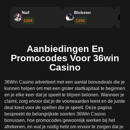
Beschikbare Stortingsmethoden Bij 36win
Nail
Blobster
E
120€
135€
Aanbiedingen En
Promocodes Voor 36win
Casino
36Win Casino adverteert met een aantal bonusdeals die je
kunnen helpen om met een groter startkapitaal te beginnen
en je elke keer dat je speelt te blijven belonen. Wanneer je
claimt, zorg ervoor dat je de voorwaarden leest en de juiste
deal kiest voor de spellen die je speelt. Deze pagina
bespreekt de belangrijkste soorten 36Win Casino
bonussen, hoe promocodes gewoonlijk werken bij het
afrekenen, en wat je nodig hebt om ervoor te zorgen dat je