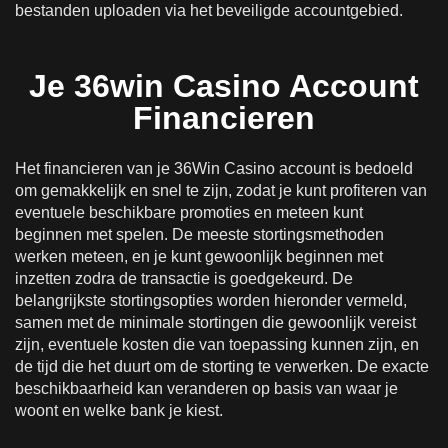
bestanden uploaden via het beveiligde accountgebied.
Je 36win Casino Account
Financieren
Het financieren van je 36Win Casino account is bedoeld
om gemakkelijk en snel te zijn, zodat je kunt profiteren van
eventuele beschikbare promoties en meteen kunt
beginnen met spelen. De meeste stortingsmethoden
werken meteen, en je kunt gewoonlijk beginnen met
inzetten zodra de transactie is goedgekeurd. De
belangrijkste stortingsopties worden hieronder vermeld,
samen met de minimale stortingen die gewoonlijk vereist
zijn, eventuele kosten die van toepassing kunnen zijn, en
de tijd die het duurt om de storting te verwerken. De exacte
beschikbaarheid kan veranderen op basis van waar je
woont en welke bank je kiest.