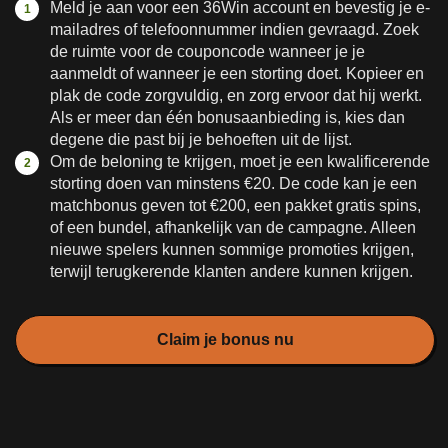
Meld je aan voor een 36Win account en bevestig je e-
mailadres of telefoonnummer indien gevraagd. Zoek
de ruimte voor de couponcode wanneer je je
aanmeldt of wanneer je een storting doet. Kopieer en
plak de code zorgvuldig, en zorg ervoor dat hij werkt.
Als er meer dan één bonusaanbieding is, kies dan
degene die past bij je behoeften uit de lijst.
Om de beloning te krijgen, moet je een kwalificerende
storting doen van minstens €20. De code kan je een
matchbonus geven tot €200, een pakket gratis spins,
of een bundel, afhankelijk van de campagne. Alleen
nieuwe spelers kunnen sommige promoties krijgen,
terwijl terugkerende klanten andere kunnen krijgen.
Claim je bonus nu