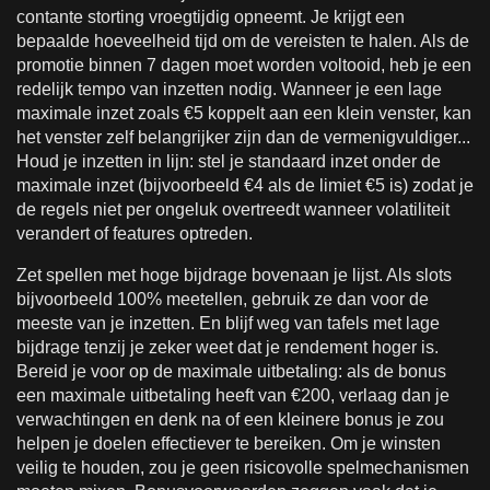
contante storting vroegtijdig opneemt. Je krijgt een
bepaalde hoeveelheid tijd om de vereisten te halen. Als de
promotie binnen 7 dagen moet worden voltooid, heb je een
redelijk tempo van inzetten nodig. Wanneer je een lage
maximale inzet zoals €5 koppelt aan een klein venster, kan
het venster zelf belangrijker zijn dan de vermenigvuldiger...
Houd je inzetten in lijn: stel je standaard inzet onder de
maximale inzet (bijvoorbeeld €4 als de limiet €5 is) zodat je
de regels niet per ongeluk overtreedt wanneer volatiliteit
verandert of features optreden.
Zet spellen met hoge bijdrage bovenaan je lijst. Als slots
bijvoorbeeld 100% meetellen, gebruik ze dan voor de
meeste van je inzetten. En blijf weg van tafels met lage
bijdrage tenzij je zeker weet dat je rendement hoger is.
Bereid je voor op de maximale uitbetaling: als de bonus
een maximale uitbetaling heeft van €200, verlaag dan je
verwachtingen en denk na of een kleinere bonus je zou
helpen je doelen effectiever te bereiken. Om je winsten
veilig te houden, zou je geen risicovolle spelmechanismen