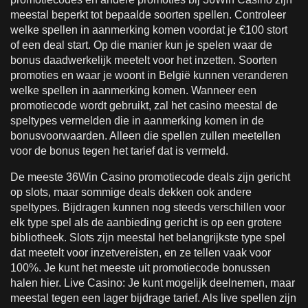
meestal beperkt tot bepaalde soorten spellen. Controleer
welke spellen in aanmerking komen voordat je €100 stort
of een deal start. Op die manier kun je spelen waar de
bonus daadwerkelijk meetelt voor het inzetten. Soorten
promoties en waar je woont in België kunnen veranderen
welke spellen in aanmerking komen. Wanneer een
promotiecode wordt gebruikt, zal het casino meestal de
speltypes vermelden die in aanmerking komen in de
bonusvoorwaarden. Alleen die spellen zullen meetellen
voor de bonus tegen het tarief dat is vermeld.
De meeste 36Win Casino promotiecode deals zijn gericht
op slots, maar sommige deals dekken ook andere
speltypes. Bijdragen kunnen nog steeds verschillen voor
elk type spel als de aanbieding gericht is op een grotere
bibliotheek. Slots zijn meestal het belangrijkste type spel
dat meetelt voor inzetvereisten, en ze tellen vaak voor
100%. Je kunt het meeste uit promotiecode bonussen
halen hier. Live Casino: Je kunt mogelijk deelnemen, maar
meestal tegen een lager bijdrage tarief. Als live spellen zijn