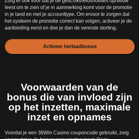
Zorg er ook voor dat je de geschiktheidsnotities opnieuw
leest om te zien of je in aanmerking komt voor de promotie
in je land en met je accounttype. Om ervoor te zorgen dat
het systeem de promotie correct kan volgen, activeer je de
aanbieding eerst en doe je dan de vereiste storting.
Activeer herlaadbonus
Voorwaarden van de
bonus die van invloed zijn
op het inzetten, maximale
inzet en opnames
Voordat je een 36Win Casino couponcode gebruikt, zorg