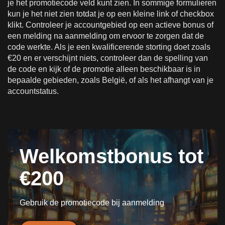
je het promotiecode veld kunt zien. In sommige formulieren
kun je het niet zien totdat je op een kleine link of checkbox
klikt. Controleer je accountgebied op een actieve bonus of
een melding na aanmelding om ervoor te zorgen dat de
code werkte. Als je een kwalificerende storting doet zoals
€20 en er verschijnt niets, controleer dan de spelling van
de code en kijk of de promotie alleen beschikbaar is in
bepaalde gebieden, zoals België, of als het afhangt van je
accountstatus.
Welkomstbonus tot
€200
Gebruik de promotiecode bij aanmelding