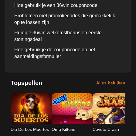
Hoe gebruik je een 36win couponcode
Problemen met promotiecodes die gemakkelijk
op te lossen zijn
Huidige 36win welkomstbonus en eerste
stortingsdeal
Hoe gebruik je de couponcode op het
aanmeldingsformulier
De 36win Casino Promocode Campagnes
werken niet alleen voor de eerste storting; ze
werken ook voor cashback, gratis spins en
Topspellen
Alles bekijken
herlaadbonussen
Voorwaarden van de bonus die van invloed zijn
op het inzetten, maximale inzet en opnames
De spellen die gespeeld kunnen worden met
promotiecodes en andere promoties bij 36win
Casino
Dia De Los Muertos
Omg Kittens
Coyote Crash
W