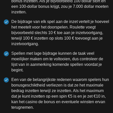
bonus inzetten. Als je bijvoorbeeld 100 dollar stort en
een 100-dollar bonus krijgt, zou je 7.000 dollar moeten
inzetten.
De bijdrage van elk spel aan de inzet vertelt je hoeveel
het meetelt voor het doorspelen. Roulette voegt
bijvoorbeeld slechts 10 € toe aan je inzetvoortgang,
terwijl 100 € inzetten op slots 100 € toevoegt aan je
inzetvoortgang.
Spellen met lage bijdrage kunnen de taak veel
moeilijker maken om te voltooien, dus controleer de
lijst van in aanmerking komende spellen voordat je
begint.
Een van de belangrijkste redenen waarom spelers hun
bonusgeschiktheid verliezen is dat ze het maximale
bedrag inzetten terwijl ze inzetten. Als het maximum
dat je kunt inzetten op een spin €5 is en je zet €10 in,
kan het casino de bonus en eventuele winsten ervan
terugnemen.