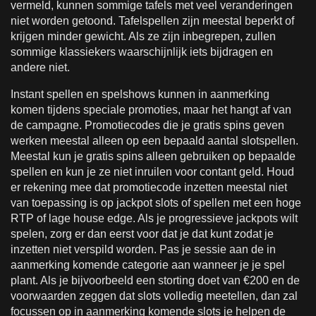
vermeld, kunnen sommige tafels met veel veranderingen
niet worden getoond. Tafelspellen zijn meestal beperkt of
krijgen minder gewicht. Als ze zijn inbegrepen, zullen
sommige klassiekers waarschijnlijk iets bijdragen en
andere niet.
Instant spellen en spelshows kunnen in aanmerking
komen tijdens speciale promoties, maar het hangt af van
de campagne. Promotiecodes die je gratis spins geven
werken meestal alleen op een bepaald aantal slotspellen.
Meestal kun je gratis spins alleen gebruiken op bepaalde
spellen en kun je ze niet inruilen voor contant geld. Houd
er rekening mee dat promotiecode inzetten meestal niet
van toepassing is op jackpot slots of spellen met een hoge
RTP of lage house edge. Als je progressieve jackpots wilt
spelen, zorg er dan eerst voor dat je dat kunt zodat je
inzetten niet verspild worden. Pas je sessie aan de in
aanmerking komende categorie aan wanneer je je spel
plant. Als je bijvoorbeeld een storting doet van €200 en de
voorwaarden zeggen dat slots volledig meetellen, dan zal
focussen op in aanmerking komende slots je helpen de