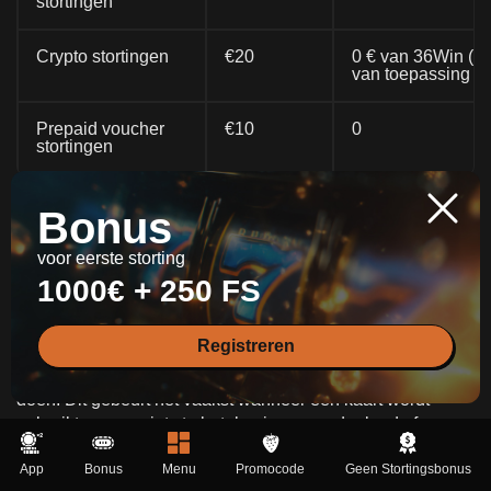
stortingen
Crypto stortingen
€20
0 € van 36Win (n
van toepassing zi
Prepaid voucher
€10
0
stortingen
Bonus
Minima: Als je een couponcode wilt gebruiken die een
storting vereist, zorg ervoor dat je eerste storting aan de
voor eerste storting
vereiste voldoet. Als een code vraagt om een storting van
1000€ + 250 FS
€20, bijvoorbeeld, zou een storting van €10 de aanbieding
misschien niet activeren, zelfs als je account in
Registreren
aanmerking komt. Stortingskosten: 36Win rekent meestal
geen kosten, maar je bank of betalingsprovider kan dat wel
doen. Dit gebeurt het vaakst wanneer een kaart wordt
gebruikt om voor iets te betalen in een ander land of
wanneer blockchain kosten van toepassing zijn op een
App
Bonus
Menu
Promocode
Geen Stortingsbonus
crypto transactie die het casino niet kan controleren.